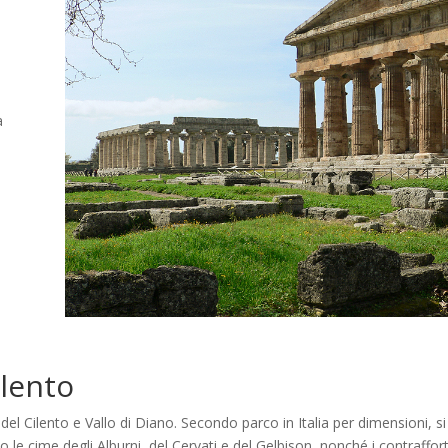
à
e
ilento
el Cilento e Vallo di Diano. Secondo parco in Italia per dimensioni, si 
cime degli Alburni, del Cervati e del Gelbison, nonché i contrafforti c